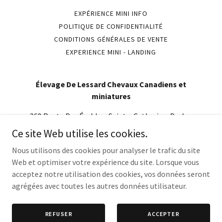
EXPÉRIENCE MINI INFO
POLITIQUE DE CONFIDENTIALITÉ
CONDITIONS GÉNÉRALES DE VENTE
EXPERIENCE MINI - LANDING
Élevage De Lessard Chevaux Canadiens et
miniatures
269 Route Des Érables, Sainte-Catherine-De-La-
Jacques-Cartier, Quebec, Canada
Ce site Web utilise les cookies.
418-580-3281
Nous utilisons des cookies pour analyser le trafic du site
Web et optimiser votre expérience du site. Lorsque vous
acceptez notre utilisation des cookies, vos données seront
Copyright © 2026 Élevage De Lessard Chevaux Canadiens et
miniatures - Tous droits réservés.
agrégées avec toutes les autres données utilisateur.
Optimisé par
REFUSER
ACCEPTER